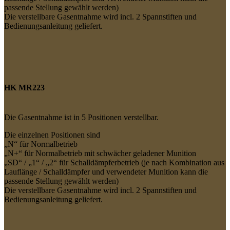
passende Stellung gewählt werden)
Die verstellbare Gasentnahme wird incl. 2 Spannstiften und
Bedienungsanleitung geliefert.
HK MR223
Die Gasentnahme ist in 5 Positionen verstellbar.
Die einzelnen Positionen sind
„N“ für Normalbetrieb
„N+“ für Normalbetrieb mit schwächer geladener Munition
„SD“ / „1“ / „2“ für Schalldämpferbetrieb (je nach Kombination aus
Lauflänge / Schalldämpfer und verwendeter Munition kann die
passende Stellung gewählt werden)
Die verstellbare Gasentnahme wird incl. 2 Spannstiften und
Bedienungsanleitung geliefert.