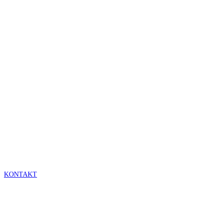
Interesse
geweckt?
Kontaktieren Sie uns gerne für Ihr Individuelles
Angebot!
KONTAKT