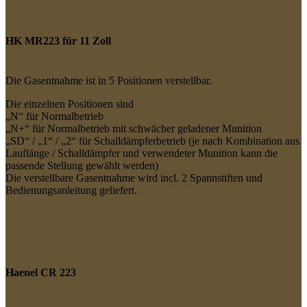
HK MR223 für 11 Zoll
Die Gasentnahme ist in 5 Positionen verstellbar.
Die einzelnen Positionen sind
„N“ für Normalbetrieb
„N+“ für Normalbetrieb mit schwächer geladener Munition
„SD“ / „1“ / „2“ für Schalldämpferbetrieb (je nach Kombination aus
Lauflänge / Schalldämpfer und verwendeter Munition kann die
passende Stellung gewählt werden)
Die verstellbare Gasentnahme wird incl. 2 Spannstiften und
Bedienungsanleitung geliefert.
Haenel CR 223