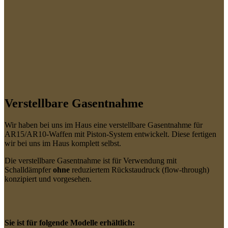
Verstellbare Gasentnahme
Wir haben bei uns im Haus eine verstellbare Gasentnahme für
AR15/AR10-Waffen mit Piston-System entwickelt. Diese fertigen
wir bei uns im Haus komplett selbst.
Die verstellbare Gasentnahme ist für Verwendung mit
Schalldämpfer
ohne
reduziertem Rückstaudruck (flow-through)
konzipiert und vorgesehen.
Sie ist für folgende Modelle erhältlich: