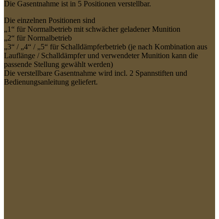
Die Gasentnahme ist in 5 Positionen verstellbar.
Die einzelnen Positionen sind
„1“ für Normalbetrieb mit schwächer geladener Munition
„2“ für Normalbetrieb
„3“ / „4“ / „5“ für Schalldämpferbetrieb (je nach Kombination aus
Lauflänge / Schalldämpfer und verwendeter Munition kann die
passende Stellung gewählt werden)
Die verstellbare Gasentnahme wird incl. 2 Spannstiften und
Bedienungsanleitung geliefert.