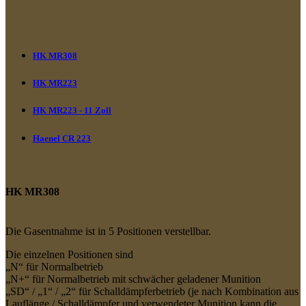
HK MR308
HK MR223
HK MR223 - 11 Zoll
Haenel CR 223
HK MR308
Die Gasentnahme ist in 5 Positionen verstellbar.
Die einzelnen Positionen sind
„N“ für Normalbetrieb
„N+“ für Normalbetrieb mit schwächer geladener Munition
„SD“ / „1“ / „2“ für Schalldämpferbetrieb (je nach Kombination aus
Lauflänge / Schalldämpfer und verwendeter Munition kann die