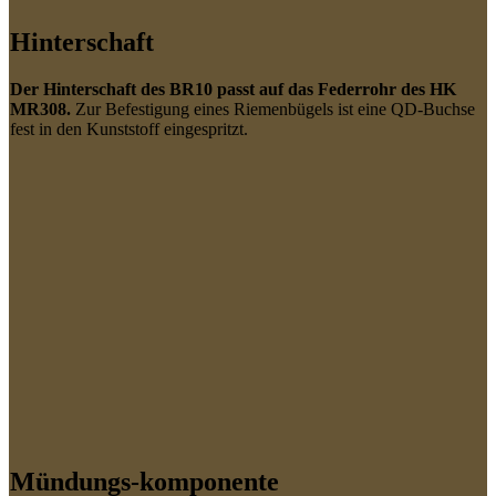
Hinterschaft
Der Hinterschaft des BR10 passt auf das Federrohr des HK
MR308.
Zur Befestigung eines Riemenbügels ist eine QD-Buchse
fest in den Kunststoff eingespritzt.
Mündungs-komponente