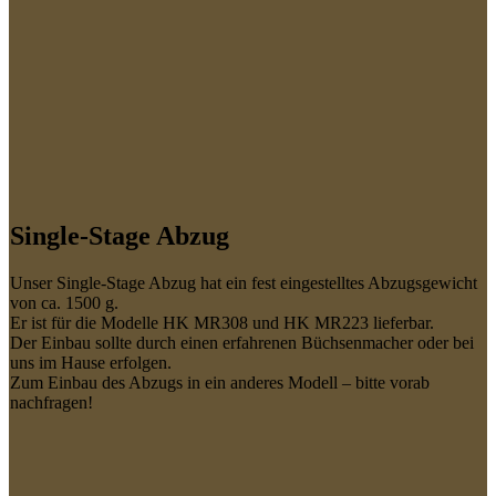
Single-Stage Abzug
Unser Single-Stage Abzug hat ein fest eingestelltes Abzugsgewicht
von ca. 1500 g.
Er ist für die Modelle HK MR308 und HK MR223 lieferbar.
Der Einbau sollte durch einen erfahrenen Büchsenmacher oder bei
uns im Hause erfolgen.
Zum Einbau des Abzugs in ein anderes Modell – bitte vorab
nachfragen!