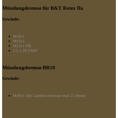
Mündungsbremse für B&T Rotex IIa
Gewinde:
M18x1
M15x1
M15x1 HK
1/2 x 28 UNEF
Mündungsbremse BR10
Gewinde:
M18x1 (für Laufdurchmesser max 21,8mm)