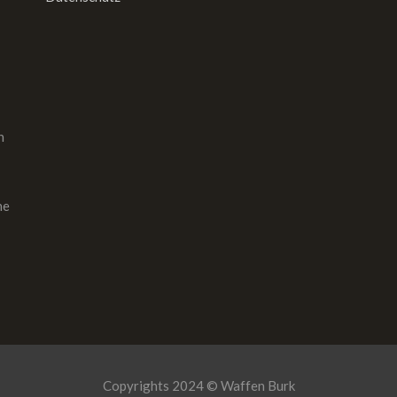
n
he
Copyrights 2024 © Waffen Burk