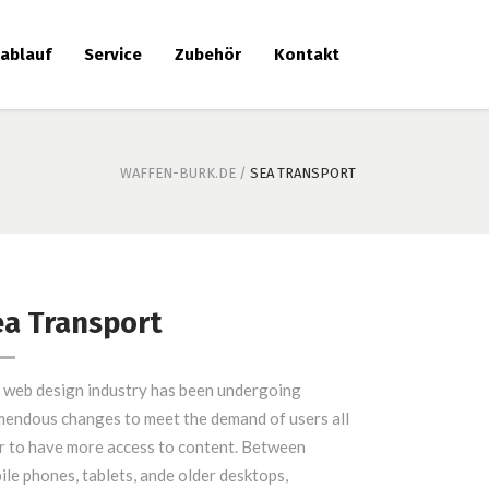
lablauf
Service
Zubehör
Kontakt
WAFFEN-BURK.DE
/
SEA TRANSPORT
ea Transport
 web design industry has been undergoing
mendous changes to meet the demand of users all
r to have more access to content. Between
ile phones, tablets, ande older desktops,