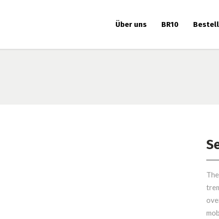
Über uns
BR10
Bestel
S
eam Work
The
rgo Ships
tre
ove
ding Bridges
mob