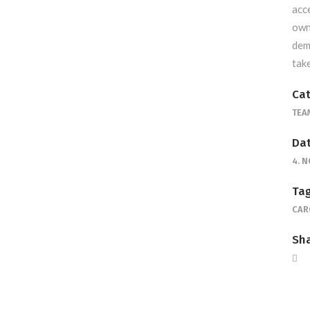
acc
own
dem
tak
Cat
TEA
Dat
4. 
Tag
CAR
Sha