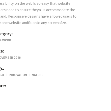
essibility on the web is so easy that website
ers need to ensure theya us accommodate the
and. Responsive designs have allowed users to
e one website andfit onto any screen size.
egory:
M WORK
e:
NOVEMBER 2016
s:
GO
INNOVATION
NATURE
re: